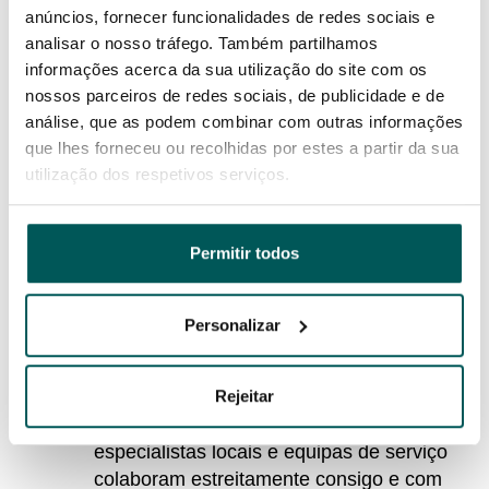
anúncios, fornecer funcionalidades de redes sociais e
Soluções móveis
analisar o nosso tráfego. Também partilhamos
Para dispositivos móveis, garantimos que
informações acerca da sua utilização do site com os
funcionem com a versão mais recente do
nossos parceiros de redes sociais, de publicidade e de
sistema operativo ou com a imagem
análise, que as podem combinar com outras informações
personalizada selecionada pelo cliente.
que lhes forneceu ou recolhidas por estes a partir da sua
Também podemos configurar a ligação
utilização dos respetivos serviços.
automática a uma rede Wi-Fi específica,
verificar se os equipamentos estão livres
de defeitos ao recebê-los e instalar
Permitir todos
protetores de ecrã.
Projetos especiais
Personalizar
Para implementações em grande escala,
construções personalizadas e entregas
Rejeitar
programadas, oferecemos suporte
dedicado ao projeto. Os nossos
especialistas locais e equipas de serviço
colaboram estreitamente consigo e com