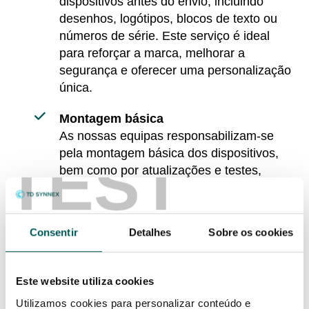
dispositivos antes do envio, incluindo
desenhos, logótipos, blocos de texto ou
números de série. Este serviço é ideal
para reforçar a marca, melhorar a
segurança e oferecer uma personalização
única.
Montagem básica
As nossas equipas responsabilizam-se
pela montagem básica dos dispositivos,
TEST
bem como por atualizações e testes,
seguindo as melhores práticas e padrões
do fornecedor. Estes serviços incluem
testes de funcionalidade com as
Consentir
Detalhes
Sobre os cookies
aplicações predefinidas do fabricante ou
com as soluções preferidas da TD
SYNNEX, além da captura e relatório de
Este website utiliza cookies
dados.
Utilizamos cookies para personalizar conteúdo e