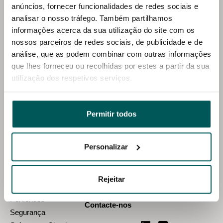
anúncios, fornecer funcionalidades de redes sociais e
analisar o nosso tráfego. Também partilhamos
informações acerca da sua utilização do site com os
nossos parceiros de redes sociais, de publicidade e de
análise, que as podem combinar com outras informações
Fabricantes
Notícias corporativas
que lhes forneceu ou recolhidas por estes a partir da sua
Quem somos?
AI
utilização dos respetivos serviços.
Compromisso Social
Audiovisuais
Torne-se cliente
Componentes
Carreiras
Datacenter
Permitir todos
Promoção
Impressoras e consumíveis
Agenda
Personalizar
Notícias
On Demand
Mobile
TD SYNNEX Portugal
Rejeitar
Av. D. João II Lote 1.07.2.1 Piso 1 Ala A
PC
1998-014 Lisboa, Portugal
Periféricos
Contacte-nos
Segurança